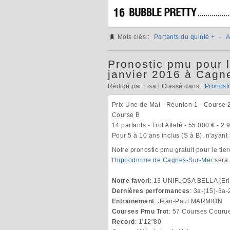
Mots clés :
Partants du quinté +
-
A
Pronostic pmu pour l
janvier 2016 à Cagn
Rédigé par Lisa | Classé dans :
Pronost
Prix Une de Mai - Réunion 1 - Course 
Course B
14 partants - Trot Attelé - 55.000 € - 2
Pour 5 à 10 ans inclus (S à B), n'ayan
Notre pronostic pmu gratuit pour le tie
l'
hippodrome de Cagnes-Sur-Mer
sera 
Notre favori
: 13 UNIFLOSA BELLA (Er
Dernières performances
: 3a-(15)-3a
Entrainement
: Jean-Paul MARMION
Courses Pmu Trot
: 57 Courses Courue
Record
: 1'12"80