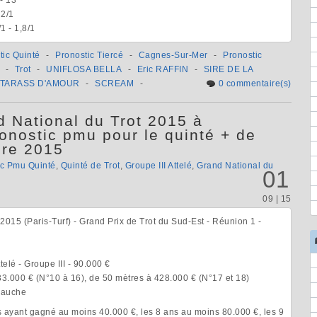
 2/1
/1 - 1,8/1
tic Quinté
-
Pronostic Tiercé
-
Cagnes-Sur-Mer
-
Pronostic
-
Trot
-
UNIFLOSA BELLA
-
Eric RAFFIN
-
SIRE DE LA
TARASS D'AMOUR
-
SCREAM
-
0 commentaire(s)
 National du Trot 2015 à
onostic pmu pour le quinté + de
bre 2015
ic Pmu Quinté
,
Quinté de Trot
,
Groupe III Attelé
,
Grand National du
01
09 | 15
015 (Paris-Turf) - Grand Prix de Trot du Sud-Est - Réunion 1 -
telé - Groupe III - 90.000 €
33.000 € (N°10 à 16), de 50 mètres à 428.000 € (N°17 et 18)
 gauche
ns ayant gagné au moins 40.000 €, les 8 ans au moins 80.000 €, les 9