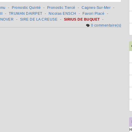
Pmu
-
Pronostic Quinté
-
Pronostic Tiercé
-
Cagnes-Sur-Mer
-
II
-
TRUMAN DAIRPET
-
Nicolas ENSCH
-
Favori Placé
-
ANOVER
-
SIRE DE LA CREUSE
-
SIRIUS DE BUQUET
-
0 commentaire(s)
H