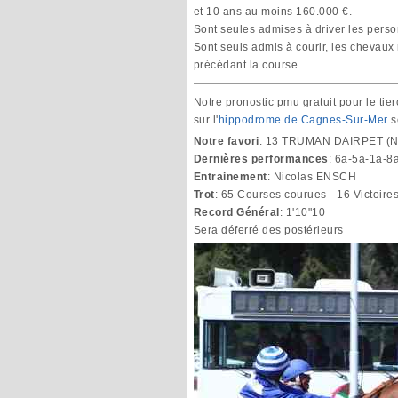
et 10 ans au moins 160.000 €.
Sont seules admises à driver les perso
Sont seuls admis à courir, les chevaux
précédant la course.
Notre pronostic pmu gratuit pour le tie
sur l'
hippodrome de Cagnes-Sur-Mer
s
Notre favori
: 13 TRUMAN DAIRPET (N
Dernières performances
: 6a-5a-1a-8
Entrainement
: Nicolas ENSCH
Trot
: 65 Courses courues - 16 Victoire
Record Général
: 1'10"10
Sera déferré des postérieurs