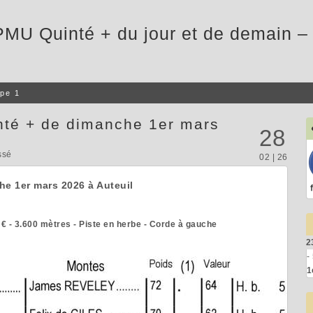
PMU Quinté + du jour et de demain – 
pe 1
nté + de dimanche 1er mars
28
ssé
02 | 26
he 1er mars 2026 à Auteuil
 € - 3.600 mètres - Piste en herbe - Corde à gauche
2
-
1