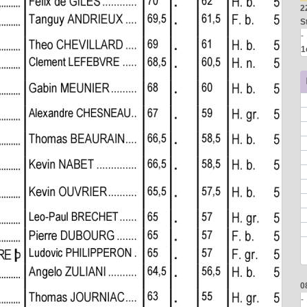
2
S
-
1
0
-