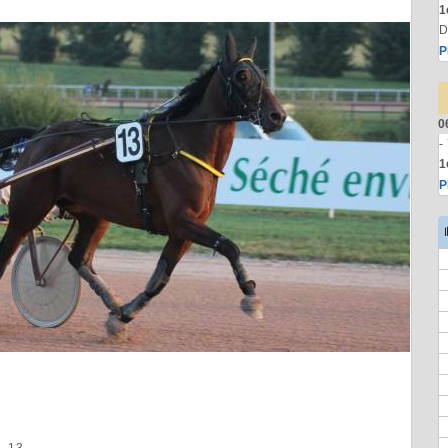
1
D
P
0
-
1
P
 - 13