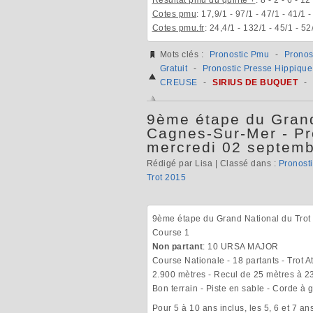
Cotes pmu
: 17,9/1 - 97/1 - 47/1 - 41/1 -
Cotes pmu.fr
: 24,4/1 - 132/1 - 45/1 - 52
Mots clés :
Pronostic Pmu
-
Pronos
Gratuit
-
Pronostic Presse Hippique
CREUSE
-
SIRIUS DE BUQUET
-
9ème étape du Grand
Cagnes-Sur-Mer - Pr
mercredi 02 septem
Rédigé par Lisa | Classé dans :
Pronost
Trot 2015
9ème étape du Grand National du Trot 2
Course 1
Non partant
: 10 URSA MAJOR
Course Nationale - 18 partants - Trot At
2.900 mètres - Recul de 25 mètres à 2
Bon terrain - Piste en sable - Corde à
Pour 5 à 10 ans inclus, les 5, 6 et 7 a