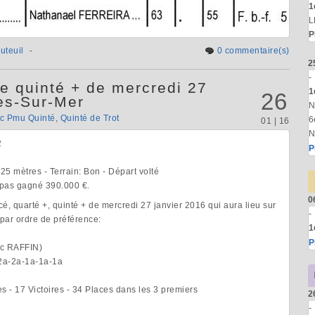
1
L
P
uteuil
-
0 commentaire(s)
2
-
e quinté + de mercredi 27
1
26
es-Sur-Mer
N
ic Pmu Quinté
,
Quinté de Trot
6
01 | 16
N
2
P
.925 mètres - Terrain: Bon - Départ volté
t pas gagné 390.000 €.
0
rcé, quarté +, quinté + de mercredi 27 janvier 2016 qui aura lieu sur
-
par ordre de préférence:
1
P
ic RAFFIN)
-2a-2a-1a-1a-1a
s - 17 Victoires - 34 Places dans les 3 premiers
2
-