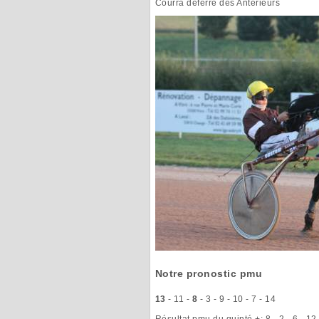
Courra déférré des Antérieurs
Notre pronostic pmu
13
- 11 -
8
- 3 - 9 - 10 - 7 - 14
Résultat pmu du quinté +
: 8 - 2 - 6 - 12