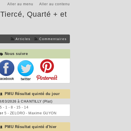
Aller au menu
Aller au contenu
Tiercé, Quarté + et
Articles
Commentaires
Nous suivre
PMU Résultat quinté du jour
3/03/2026 à CHANTILLY (Plat)
 5 - 1 - 8 - 15 - 14
er
5 - ZELORO - Maxime GUYON
PMU Résultat quinté d'hier