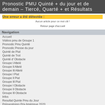
Pronostic PMU Quinté + du jour et de
demain – Tiercé, Quarté + et Résultats
Une erreur a été détectée :
Aucun article pour ce mot clé !
Retour page d'accueil
Navigation
Accueil
Vidéos pmu de Groupe 1
Pronostic Pmu Quinté
Pronostic Presse du jour
Quinté de Plat
Quinté de Trot
Quinté d' Obstacle
Groupe I Attelé
Groupe II Attelé
Groupe III Attelé
Groupe I Plat
Groupe II Plat
Groupe III Plat
Groupe I Obstacle
Groupe II Obstacle
Groupe III Obstacle
Infos
Resultat Quinte Pmu du Jour
Préparatoires Prix Amérique 2020