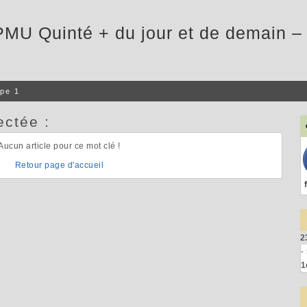
PMU Quinté + du jour et de demain – 
pe 1
ectée :
Aucun article pour ce mot clé !
Retour page d'accueil
2
-
1