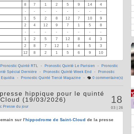
8
7
1
2
5
9
14
4
-
-
-
-
-
-
-
-
1
5
2
8
12
7
10
9
2
4
12
9
7
1
5
8
-
-
-
-
-
-
-
-
1
2
5
7
12
8
4
3
2
8
7
12
1
4
5
3
12
8
2
1
5
6
9
10
Pronostic Quinté RTL
-
Pronostic Quinté Le Parisien
-
Pronostic
inté Spécial Dernière
-
Pronostic Quinté Week End
-
Pronostic
 Equidia
-
Pronostic Quinté Tiercé Magazine
-
0 commentaire(s)
presse hippique pour le quinté
18
-Cloud (19/03/2026)
c Presse du jour
03 | 26
emain sur l'
hippodrome de Saint-Cloud
de la presse