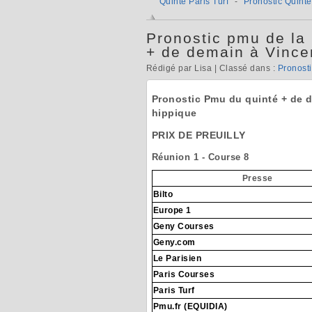
Quinté Paris Turf
-
Pronostic Quinté
Pronostic pmu de la 
+ de demain à Vince
Rédigé par Lisa | Classé dans :
Pronosti
Pronostic Pmu du quinté + de d
hippique
PRIX DE PREUILLY
Réunion 1 - Course 8
Presse
Bilto
Europe 1
Geny Courses
Geny.com
Le Parisien
Paris Courses
Paris Turf
Pmu.fr (EQUIDIA)