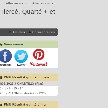
Aller au menu
Aller au contenu
Tiercé, Quarté + et
Articles
Commentaires
Nous suivre
PMU Résultat quinté du jour
3/03/2026 à CHANTILLY (Plat)
 5 - 1 - 8 - 15 - 14
er
5 - ZELORO - Maxime GUYON
PMU Résultat quinté d'hier