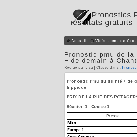
Pronostics 
résultats gratuits
Accueil
Vidéos pmu de Grou
Pronostic pmu de la 
+ de demain à Chanti
Rédigé par Lisa | Classé dans :
Pronosti
Pronostic Pmu du quinté + de d
hippique
PRIX DE LA RUE DES POTAGER
Réunion 1 - Course 1
Presse
Bilto
Europe 1
Geny Courses