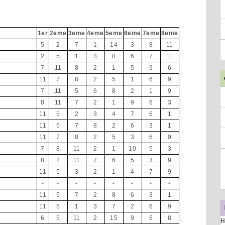
1er
2eme
3eme
4eme
5eme
6eme
7eme
8eme
5
2
7
1
14
3
8
11
2
5
1
3
8
6
7
11
7
11
8
2
1
5
9
6
11
7
8
2
5
1
6
9
7
11
5
6
8
2
1
9
8
11
7
2
1
9
6
3
11
5
2
3
4
7
6
1
11
5
7
8
2
6
3
1
11
7
8
2
5
3
6
9
7
8
11
2
1
10
5
3
8
2
11
7
6
5
3
9
11
5
3
2
1
4
7
9
-
-
-
-
-
-
-
-
11
5
7
2
8
6
3
1
11
5
1
3
7
2
6
9
6
5
11
2
15
9
6
8
H