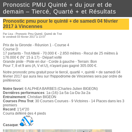
Pronostic PMU Quinté + du jour et de
demain – Tiercé, Quarté + et Résultats
Pronostic pmu pour le quinté + de samedi 04 février
2017 à Vincennes
Par Lisa -
Pronostic Pmu Quinté
,
Quinté de Trot
le vendredi 03 février 2017 à 13:07
Prix de la Gironde - Réunion 1 - Course 4
Course D
17 partants - Trot Attelé - 70.000 € - 2.850 mètres - Recul de 25 mètres à
176.000 € (N° 15 à 17) - Départ volté
Grande piste - Piste en dur - Corde à gauche - Terrain: Bon
Pour 7, 8 et 9 ans (A, V et U), n'ayant pas gagné 305.000 €.
Notre pronostic pmu gratuit pour le tiercé, quarté +, quinté + de samedi 04
février 2017 qui aura lieu sur l'
hippodrome de Vincennes
sera par ordre de
préférence:
Notre favori
: 6 ALPHEA BARBES (Charles-Julien BIGEON)
Dernières performances
: 1a-(16)-1a-5a-1a-Da-3a-2a
Entrainement
: Christian BIGEON
Courses Pmu Trot
: 30 Courses Courues - 9 Victoires - 14 Places dans les 3
premiers
Record
: 1'14"20
Courra déférré des 4 pieds
Casaque
: