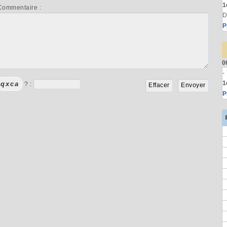
1
Commentaire :
D
P
0
-
1
qxca
? :
P