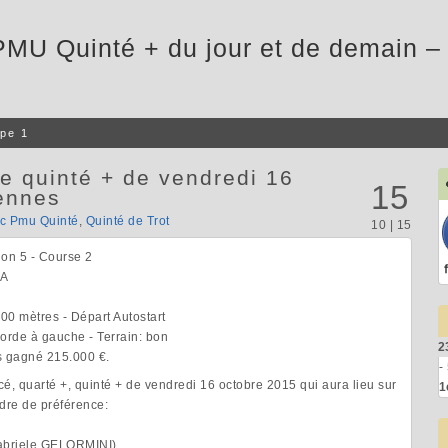
PMU Quinté + du jour et de demain – 
pe 1
e quinté + de vendredi 16
15
ennes
ic Pmu Quinté
,
Quinté de Trot
10 | 15
ion 5 - Course 2
IA
.100 mètres - Départ Autostart
 Corde à gauche - Terrain: bon
2
as gagné 215.000 €.
-
rcé, quarté +, quinté + de vendredi 16 octobre 2015 qui aura lieu sur
1
dre de préférence:
abriele GELORMINI)