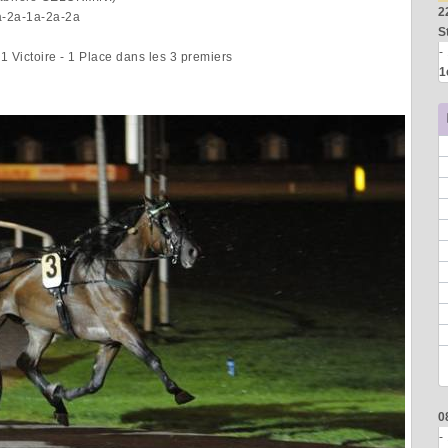
2
a-2a-1a-2a-2a
S
-
1 Victoire - 1 Place dans les 3 premiers
1
0
-