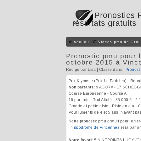
Pronostics 
résultats gratuits
Accueil
Vidéos pmu de Grou
Pronostic pmu pour l
octobre 2015 à Vinc
Rédigé par Lisa | Classé dans :
Pronost
Prix Klymène (Prix Le Parisien) - Réun
Non partants
: 9 AGORA - 17 SCHEGG
Course Européenne - Course A
16 partants - Trot Attelé - 85.000 € - 2
Grande et petite piste - Piste en dur -
Pour juments de 4 et 5 ans, n'ayant p
Notre pronostic pmu gratuit pour le tie
l'
hippodrome de Vincennes
sera par or
Notre favori
: 5 NINEPOINTS LUCY (G