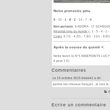
Notre pronostic pmu
5
- 15 -
1
-
8
-
2
- 14 - 7 -
9
Non partants
: 9 AGORA - 17 SCHEGG
Résultat pmu du quinté +
: 1 - 5 - 4 - 2 -
Cotes
: 6,7/1 - 4,3/1 - 7,9/1 - 11/1 - 8,8/1
Après la course du quinté +:
Notre favori le N°5 NINEPOINTS LUCY t
€ pour 1 €)
Commentaires
Le 15 octobre 2015 bilale42 a dit :
parmis les chevaux français , je vois le
F
Ecrire un commentaire