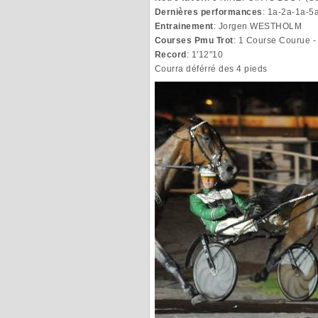
Dernières performances
: 1a-2a-1a-5
Entrainement
: Jorgen WESTHOLM
Courses Pmu Trot
: 1 Course Courue - 
Record
: 1'12"10
Courra déférré des 4 pieds