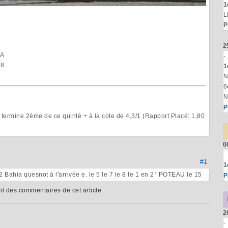
1
L
P
2
IA
-
 8
1
N
6
N
P
ermine 2ème de ce quinté + à la cote de 4,3/1 (Rapport Placé: 1,80
0
-
#1
1
 2 Bahia quesnot à l'arrivée e. le 5 le 7 le 8 le 1 en 2° POTEAU le 15
P
il des commentaires de cet article
2
-