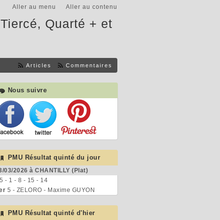
Aller au menu
Aller au contenu
Tiercé, Quarté + et
Articles
Commentaires
Nous suivre
PMU Résultat quinté du jour
3/03/2026 à CHANTILLY (Plat)
 5 - 1 - 8 - 15 - 14
er
5 - ZELORO - Maxime GUYON
PMU Résultat quinté d'hier