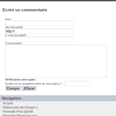
Ecrire un commentaire
Nom :
Site (facultatif) :
E-mail (facultatif) :
Commentaire :
Vérification anti-spam
:
Quelle est la
cinquième
lettre du mot
klqpcg
? :
Navigation
Accueil
Vidéos pmu de Groupe 1
Pronostic Pmu Quinté
Pronostic Presse du jour