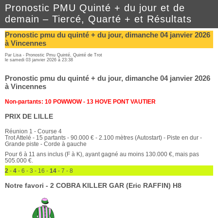
Pronostic PMU Quinté + du jour et de
demain – Tiercé, Quarté + et Résultats
Pronostic pmu du quinté + du jour, dimanche 04 janvier 2026
à Vincennes
Par Lisa -
Pronostic Pmu Quinté
,
Quinté de Trot
le samedi 03 janvier 2026 à 23:38
Pronostic pmu du quinté + du jour, dimanche 04 janvier 2026
à Vincennes
Non-partants: 10 POWWOW - 13 HOVE PONT VAUTIER
PRIX DE LILLE
Réunion 1 - Course 4
Trot Attelé - 15 partants - 90.000 € - 2.100 mètres (Autostart) - Piste en dur -
Grande piste - Corde à gauche
Pour 6 à 11 ans inclus (F à K), ayant gagné au moins 130.000 €, mais pas
505.000 €.
2
-
4
- 6 - 3 - 16 -
14
- 7 - 8
Notre favori - 2 COBRA KILLER GAR (Eric RAFFIN) H8