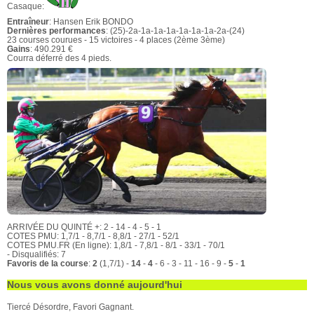
Casaque:
Entraîneur
: Hansen Erik BONDO
Dernières performances
: (25)-2a-1a-1a-1a-1a-1a-1a-2a-(24)
23 courses courues - 15 victoires - 4 places (2ème 3ème)
Gains
: 490.291 €
Courra déferré des 4 pieds.
ARRIVÉE DU QUINTÉ +: 2 - 14 - 4 - 5 - 1
COTES PMU: 1,7/1 - 8,7/1 - 8,8/1 - 27/1 - 52/1
COTES PMU.FR (En ligne): 1,8/1 - 7,8/1 - 8/1 - 33/1 - 70/1
- Disqualifiés: 7
Favoris de la course
:
2
(1,7/1) -
14
-
4
- 6 - 3 - 11 - 16 - 9 -
5
-
1
Nous vous avons donné aujourd'hui
Tiercé Désordre, Favori Gagnant.