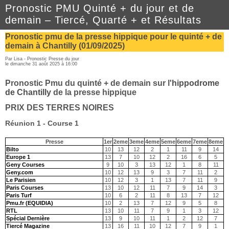
Pronostic PMU Quinté + du jour et de
demain – Tiercé, Quarté + et Résultats
Pronostic pmu de la presse hippique pour le quinté + de
demain à Chantilly (01/09/2025)
Par Lisa -
Pronostic Presse du jour
le dimanche 31 août 2025 à 16:00
Pronostic Pmu du quinté + de demain sur l'
hippodrome
de Chantilly
de la presse hippique
PRIX DES TERRES NOIRES
Réunion 1 - Course 1
Presse
1er
2eme
3eme
4eme
5eme
6eme
7eme
8eme
Bilto
10
13
12
2
1
11
9
14
Europe 1
13
7
10
12
2
16
6
5
Geny Courses
9
10
3
13
12
1
8
11
Geny.com
10
12
13
9
3
7
11
2
Le Parisien
10
12
3
1
13
7
11
9
Paris Courses
13
10
12
11
7
9
14
3
Paris Turf
10
6
2
11
8
13
7
12
Pmu.fr (EQUIDIA)
10
2
13
7
12
9
5
8
RTL
13
10
11
7
9
1
3
12
Spécial Dernière
13
9
10
11
1
2
12
7
Tiercé Magazine
13
16
11
10
12
7
9
1