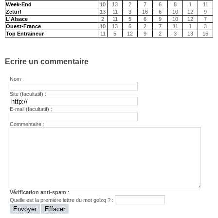
Week-End
10
13
2
7
6
8
1
11
Zeturf
13
11
3
16
6
10
12
9
L'Alsace
2
11
5
6
9
10
12
7
Ouest-France
10
13
6
2
7
11
1
3
Top Entraineur
11
5
12
9
2
3
13
16
Ecrire un commentaire
Nom :
Site (facultatif) :
E-mail (facultatif) :
Commentaire :
Vérification anti-spam
:
Quelle est la
première
lettre du mot
golzq
? :