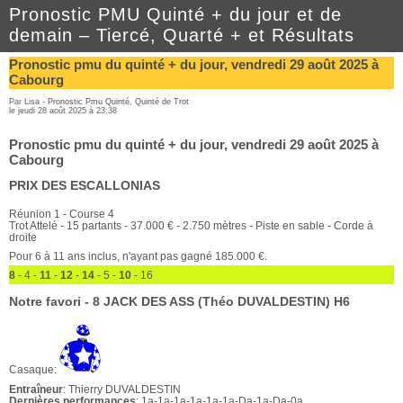
Pronostic PMU Quinté + du jour et de
demain – Tiercé, Quarté + et Résultats
Pronostic pmu du quinté + du jour, vendredi 29 août 2025 à
Cabourg
Par Lisa -
Pronostic Pmu Quinté
,
Quinté de Trot
le jeudi 28 août 2025 à 23:38
Pronostic pmu du quinté + du jour, vendredi 29 août 2025 à
Cabourg
PRIX DES ESCALLONIAS
Réunion 1 - Course 4
Trot Attelé - 15 partants - 37.000 € - 2.750 mètres - Piste en sable - Corde à
droite
Pour 6 à 11 ans inclus, n'ayant pas gagné 185.000 €.
8
- 4 -
11
-
12
-
14
- 5 -
10
- 16
Notre favori - 8 JACK DES ASS (Théo DUVALDESTIN) H6
Casaque:
Entraîneur
: Thierry DUVALDESTIN
Dernières performances
: 1a-1a-1a-1a-1a-1a-Da-1a-Da-0a