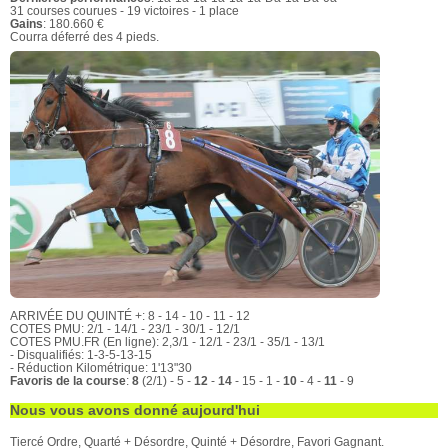
31 courses courues - 19 victoires - 1 place
Gains
: 180.660 €
Courra déferré des 4 pieds.
ARRIVÉE DU QUINTÉ +: 8 - 14 - 10 - 11 - 12
COTES PMU: 2/1 - 14/1 - 23/1 - 30/1 - 12/1
COTES PMU.FR (En ligne): 2,3/1 - 12/1 - 23/1 - 35/1 - 13/1
- Disqualifiés: 1-3-5-13-15
- Réduction Kilométrique: 1'13"30
Favoris de la course
:
8
(2/1) - 5 -
12
-
14
- 15 - 1 -
10
- 4 -
11
- 9
Nous vous avons donné aujourd'hui
Tiercé Ordre, Quarté + Désordre, Quinté + Désordre, Favori Gagnant.