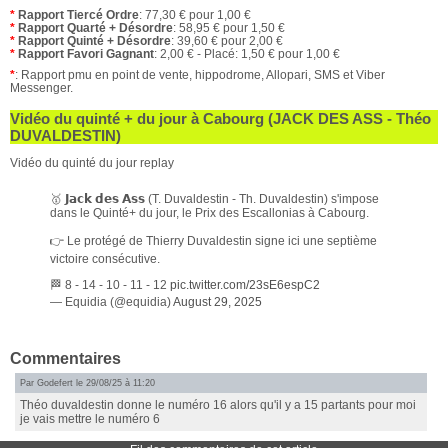
*
Rapport Tiercé Ordre
: 77,30 € pour 1,00 €
*
Rapport Quarté + Désordre
: 58,95 € pour 1,50 €
*
Rapport Quinté + Désordre
: 39,60 € pour 2,00 €
*
Rapport Favori Gagnant
: 2,00 € - Placé: 1,50 € pour 1,00 €
*
: Rapport pmu en point de vente, hippodrome, Allopari, SMS et Viber
Messenger.
Vidéo du quinté + du jour à Cabourg (JACK DES ASS - Théo
DUVALDESTIN)
Vidéo du quinté du jour replay
🥇 𝗝𝗮𝗰𝗸 𝗱𝗲𝘀 𝗔𝘀𝘀 (T. Duvaldestin - Th. Duvaldestin) s'impose
dans le Quinté+ du jour, le Prix des Escallonias à Cabourg.
👉 Le protégé de Thierry Duvaldestin signe ici une septième
victoire consécutive.
🏁 8 - 14 - 10 - 11 - 12
pic.twitter.com/23sE6espC2
— Equidia (@equidia)
August 29, 2025
Commentaires
Par Godefert le 29/08/25 à 11:20
Théo duvaldestin donne le numéro 16 alors qu'il y a 15 partants pour moi
je vais mettre le numéro 6