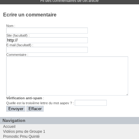
Fil des commentaires de cet article
Ecrire un commentaire
Nom :
Site (facultatif) :
E-mail (facultatif) :
Commentaire :
Vérification anti-spam
:
Quelle est la
troisième
lettre du mot
aapev
? :
Navigation
Accueil
Vidéos pmu de Groupe 1
Pronostic Pmu Quinté