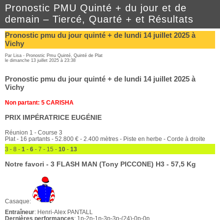
Pronostic PMU Quinté + du jour et de
demain – Tiercé, Quarté + et Résultats
Pronostic pmu du jour quinté + de lundi 14 juillet 2025 à
Vichy
Par Lisa -
Pronostic Pmu Quinté
,
Quinté de Plat
le dimanche 13 juillet 2025 à 23:38
Pronostic pmu du jour quinté + de lundi 14 juillet 2025 à
Vichy
Non partant: 5 CARISHA
PRIX IMPÉRATRICE EUGÉNIE
Réunion 1 - Course 3
Plat - 16 partants - 52.800 € - 2.400 mètres - Piste en herbe - Corde à droite
3 - 8 -
1
-
6
- 7 - 15 -
10
-
13
Notre favori - 3 FLASH MAN (Tony PICCONE) H3 - 57,5 Kg
Casaque:
Entraîneur
: Henri-Alex PANTALL
Dernières performances
: 1p-2p-1p-3p-3p-(24)-0p-0p