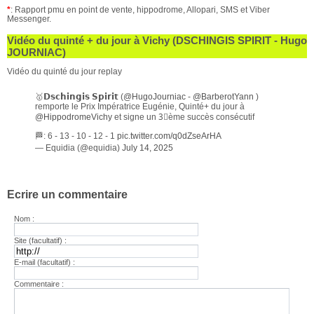
*
: Rapport pmu en point de vente, hippodrome, Allopari, SMS et Viber
Messenger.
Vidéo du quinté + du jour à Vichy (DSCHINGIS SPIRIT - Hugo
JOURNIAC)
Vidéo du quinté du jour replay
🥇𝗗𝘀𝗰𝗵𝗶𝗻𝗴𝗶𝘀 𝗦𝗽𝗶𝗿𝗶𝘁 (
@HugoJourniac
-
@BarberotYann
)
remporte le Prix Impératrice Eugénie, Quinté+ du jour à
@HippodromeVichy
et signe un 3⃣ème succès consécutif
🏁: 6 - 13 - 10 - 12 - 1
pic.twitter.com/q0dZseArHA
— Equidia (@equidia)
July 14, 2025
Ecrire un commentaire
Nom :
Site (facultatif) :
E-mail (facultatif) :
Commentaire :