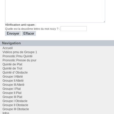
Vérification anti-spam
:
Quelle est la
deuxième
lettre du mot
nxzy
? :
Navigation
Accueil
Vidéos pmu de Groupe 1
Pronostic Pmu Quinté
Pronostic Presse du jour
Quinté de Plat
Quinté de Trot
Quinté d' Obstacle
Groupe I Attelé
Groupe II Attelé
Groupe III Attelé
Groupe I Plat
Groupe II Plat
Groupe III Plat
Groupe I Obstacle
Groupe II Obstacle
Groupe III Obstacle
Infos