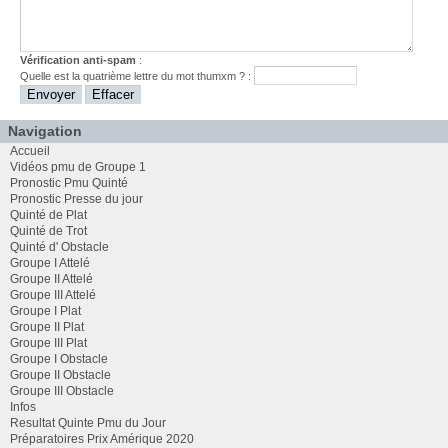
Vérification anti-spam
:
Quelle est la
quatrième
lettre du mot
thumxm
? :
Navigation
Accueil
Vidéos pmu de Groupe 1
Pronostic Pmu Quinté
Pronostic Presse du jour
Quinté de Plat
Quinté de Trot
Quinté d' Obstacle
Groupe I Attelé
Groupe II Attelé
Groupe III Attelé
Groupe I Plat
Groupe II Plat
Groupe III Plat
Groupe I Obstacle
Groupe II Obstacle
Groupe III Obstacle
Infos
Resultat Quinte Pmu du Jour
Préparatoires Prix Amérique 2020