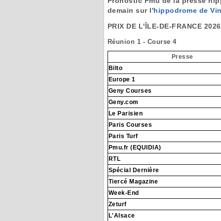
Pronostic Pmu de la presse hipp
demain sur l'
hippodrome de Vi
PRIX DE L'ÎLE-DE-FRANCE 2026
Réunion 1 - Course 4
Presse
Bilto
Europe 1
Geny Courses
Geny.com
Le Parisien
Paris Courses
Paris Turf
Pmu.fr (EQUIDIA)
RTL
Spécial Dernière
Tiercé Magazine
Week-End
Zeturf
L'Alsace