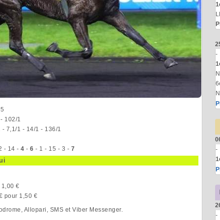
1
L
P
2
-
1
N
6
N
P
 5
 - 102/1
- 7,1/1 - 14/1 - 136/1
0
2 - 14 -
4
-
6
- 1 - 15 - 3 -
7
-
1
ui
P
 1,00 €
€ pour 1,50 €
2
podrome, Allopari, SMS et Viber Messenger.
-