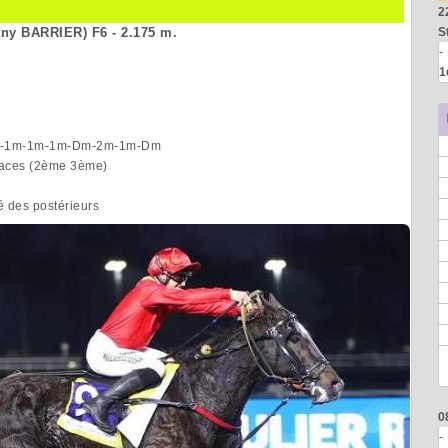
2
ny BARRIER) F6 - 2.175 m.
S
-
1
5)-1m-1m-1m-Dm-2m-1m-Dm
places (2ème 3ème)
é des postérieurs
0
-