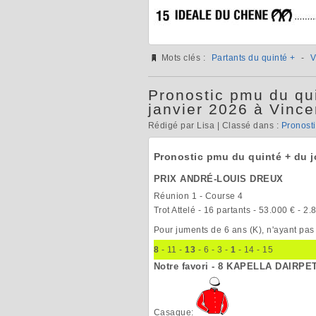
Mots clés :
Partants du quinté +
-
V
Pronostic pmu du qui
janvier 2026 à Vinc
Rédigé par Lisa | Classé dans :
Pronost
Pronostic pmu du quinté + du j
PRIX ANDRÉ-LOUIS DREUX
Réunion 1 - Course 4
Trot Attelé - 16 partants - 53.000 € - 
Pour juments de 6 ans (K), n'ayant pa
8
- 11 -
13
- 6 - 3 -
1
- 14 - 15
Notre favori - 8 KAPELLA DAIRPE
Casaque: