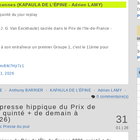
1
incennes (KAPAULA DE L'ÉPINE - Adrien LAMY)
D
quinté du jour replay
P
J. G. Van Eeckhaute) sacrée dans le Prix de l'Ile-de-France -
0
-
e à son entraîneur un premier Groupe 1, c'est le 11ème pour
1
P
com/6fd7Hji7z1
 1, 2026
E
-
Anthony BARRIER
-
KAPAULA DE L'ÉPINE
-
Adrien LAMY
-
0 commentaire(s)
presse hippique du Prix de
, quinté + de demain à
31
26)
c Presse du jour
01 | 26