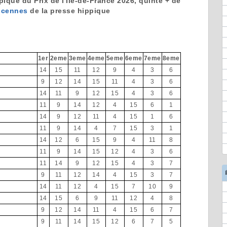
ique du Prix de l'Île-de-France 2026, quinté + de
ncennes
de la presse hippique
1er
2eme
3eme
4eme
5eme
6eme
7eme
8eme
14
15
11
12
9
4
3
6
9
12
14
15
11
4
3
6
14
11
9
12
15
4
3
6
11
9
14
12
4
15
6
1
14
9
12
11
4
15
1
6
11
9
14
4
7
15
3
1
14
12
6
15
9
4
11
8
11
9
14
15
12
4
3
6
11
14
9
12
15
4
3
7
9
11
12
14
4
15
3
7
14
11
12
4
15
7
10
9
14
15
6
9
11
12
4
8
9
12
14
11
4
15
6
7
9
11
14
15
12
6
7
5