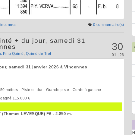
incennes
-
0 commentaire(s)
nté + du jour, samedi 31
30
ennes
ic Pmu Quinté
,
Quinté de Trot
01 | 26
our, samedi 31 janvier 2026 à Vincennes
2.850 mètres - Piste en dur - Grande piste - Corde à gauche
s gagné 115.000 €.
T (Thomas LEVESQUE) F6 - 2.850 m.
H