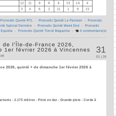
12
11
9
8
6
15
14
4
3
4
6
2
11
1
9
15
Pronostic Quinté RTL
-
Pronostic Quinté Le Parisien
-
Pronostic
inté Spécial Dernière
-
Pronostic Quinté Week End
-
Pronostic
 Equidia
-
Pronostic Quinté Tiercé Magazine
-
0 commentaire(s)
 de l'Île-de-France 2026,
31
e 1er février 2026 à Vincennes
ssé
01 | 26
ance 2026, quinté + de dimanche 1er février 2026 à
artants - 2.175 mètres - Piste en dur - Grande piste - Corde à