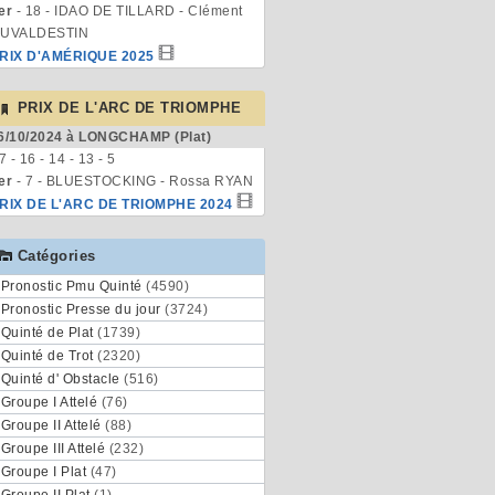
er
- 18 - IDAO DE TILLARD - Clément
UVALDESTIN
RIX D'AMÉRIQUE 2025
PRIX DE L'ARC DE TRIOMPHE
6/10/2024 à LONGCHAMP (Plat)
 7 - 16 - 14 - 13 - 5
er
- 7 - BLUESTOCKING - Rossa RYAN
RIX DE L'ARC DE TRIOMPHE 2024
Catégories
Pronostic Pmu Quinté
(4590)
Pronostic Presse du jour
(3724)
Quinté de Plat
(1739)
Quinté de Trot
(2320)
Quinté d' Obstacle
(516)
Groupe I Attelé
(76)
Groupe II Attelé
(88)
Groupe III Attelé
(232)
Groupe I Plat
(47)