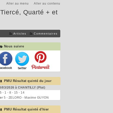
Aller au menu
Aller au contenu
Tiercé, Quarté + et
Articles
Commentaires
Nous suivre
PMU Résultat quinté du jour
3/03/2026 à CHANTILLY (Plat)
 5 - 1 - 8 - 15 - 14
er
5 - ZELORO - Maxime GUYON
PMU Résultat quinté d'hier