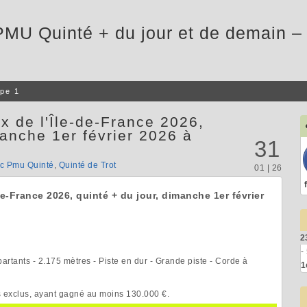
PMU Quinté + du jour et de demain – 
pe 1
x de l'Île-de-France 2026,
manche 1er février 2026 à
31
ic Pmu Quinté
,
Quinté de Trot
01 | 26
de-France 2026, quinté + du jour, dimanche 1er février
2
-
partants - 2.175 mètres - Piste en dur - Grande piste - Corde à
1
s exclus, ayant gagné au moins 130.000 €.