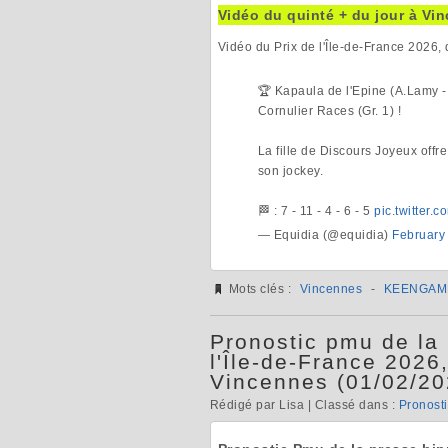
Vidéo du quinté + du jour à V
Vidéo du Prix de l'Île-de-France 2026, 
🏆 Kapaula de l'Epine (A.Lamy - 
Cornulier Races (Gr. 1) !
La fille de Discours Joyeux offr
son jockey.
🏁 : 7 - 11 - 4 - 6 - 5
pic.twitter.
— Equidia (@equidia)
February
Mots clés :
Vincennes
-
KEENGAM
Pronostic pmu de la 
l'Île-de-France 2026
Vincennes (01/02/20
Rédigé par Lisa | Classé dans :
Pronosti