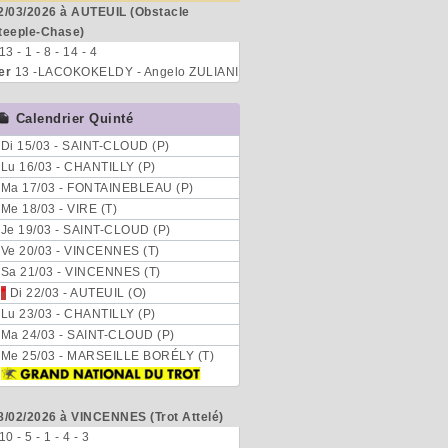
2/03/2026 à AUTEUIL (Obstacle
teeple-Chase)
 13 - 1 - 8 - 14 - 4
er
13 -LACOKOKELDY - Angelo ZULIANI
Calendrier Quinté
Di 15/03 - SAINT-CLOUD (P)
Lu 16/03 - CHANTILLY (P)
Ma 17/03 - FONTAINEBLEAU (P)
Me 18/03 - VIRE (T)
Je 19/03 - SAINT-CLOUD (P)
Ve 20/03 - VINCENNES (T)
Sa 21/03 - VINCENNES (T)
*
Di 22/03 - AUTEUIL (O)
Lu 23/03 - CHANTILLY (P)
Ma 24/03 - SAINT-CLOUD (P)
Me 25/03 - MARSEILLE BORÉLY (T)
8/02/2026 à VINCENNES (Trot Attelé)
 10 - 5 - 1 - 4 - 3