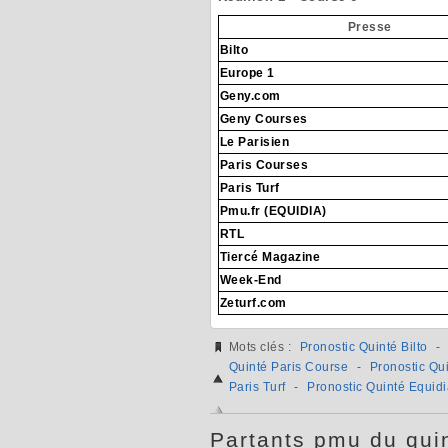
Presse
Bilto
Europe 1
Geny.com
Geny Courses
Le Parisien
Paris Courses
Paris Turf
Pmu.fr (EQUIDIA)
RTL
Tiercé Magazine
Week-End
Zeturf.com
Mots clés :
Pronostic Quinté Bilto
-
Quinté Paris Course
-
Pronostic Qu
Paris Turf
-
Pronostic Quinté Equidi
Partants pmu du qui