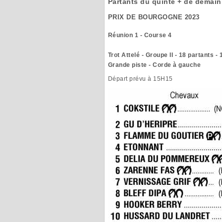
Partants du quinté + de demai
PRIX DE BOURGOGNE 2023
Réunion 1 - Course 4
Trot Attelé - Groupe II - 18 partants -
Grande piste - Corde à gauche
Départ prévu à 15H15