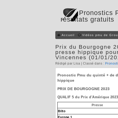
Pronostics 
résultats gratuits
Accueil
Vidéos pmu de Grou
Prix du Bourgogne 2
presse hippique pour
Vincennes (01/01/20
Rédigé par Lisa | Classé dans :
Pronosti
Pronostic Pmu du quinté + de d
hippique
PRIX DE BOURGOGNE 2023
QUALIF 5 du Prix d'Amérique 2023
Presse
Bilto
Europe 1