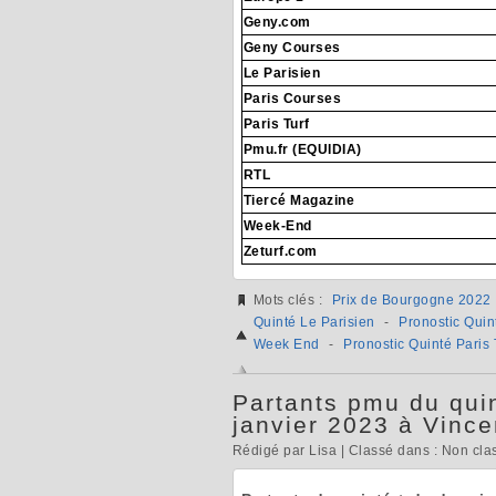
Geny.com
Geny Courses
Le Parisien
Paris Courses
Paris Turf
Pmu.fr (EQUIDIA)
RTL
Tiercé Magazine
Week-End
Zeturf.com
Mots clés :
Prix de Bourgogne 2022
Quinté Le Parisien
-
Pronostic Quin
Week End
-
Pronostic Quinté Paris 
Partants pmu du qui
janvier 2023 à Vinc
Rédigé par Lisa | Classé dans : Non cla