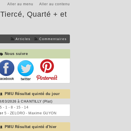
Aller au menu
Aller au contenu
Tiercé, Quarté + et
Articles
Commentaires
Nous suivre
PMU Résultat quinté du jour
3/03/2026 à CHANTILLY (Plat)
 5 - 1 - 8 - 15 - 14
er
5 - ZELORO - Maxime GUYON
PMU Résultat quinté d'hier