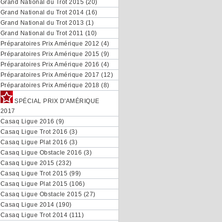
Grand National du Trot 2015 (20)
Grand National du Trot 2014 (16)
Grand National du Trot 2013 (1)
Grand National du Trot 2011 (10)
Préparatoires Prix Amérique 2012 (4)
Préparatoires Prix Amérique 2015 (9)
Préparatoires Prix Amérique 2016 (4)
Préparatoires Prix Amérique 2017 (12)
Préparatoires Prix Amérique 2018 (8)
SPÉCIAL PRIX D'AMÉRIQUE
2017
Casaq Ligue 2016 (9)
Casaq Ligue Trot 2016 (3)
Casaq Ligue Plat 2016 (3)
Casaq Ligue Obstacle 2016 (3)
Casaq Ligue 2015 (232)
Casaq Ligue Trot 2015 (99)
Casaq Ligue Plat 2015 (106)
Casaq Ligue Obstacle 2015 (27)
Casaq Ligue 2014 (190)
Casaq Ligue Trot 2014 (111)