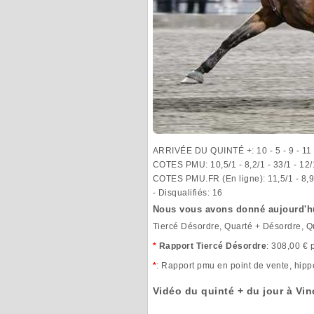
ARRIVÉE DU QUINTÉ +: 10 - 5 - 9 - 11 
COTES PMU: 10,5/1 - 8,2/1 - 33/1 - 12/
COTES PMU.FR (En ligne): 11,5/1 - 8,9/1
- Disqualifiés: 16
Nous vous avons donné aujourd'h
Tiercé Désordre, Quarté + Désordre, Q
*
Rapport Tiercé Désordre
: 308,00 € 
*
: Rapport pmu en point de vente, hip
Vidéo du quinté + du jour à Vi