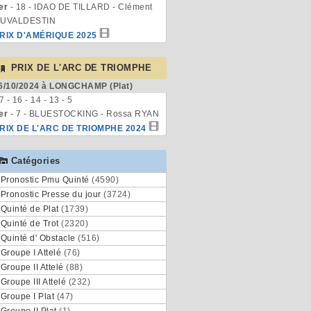
er
- 18 - IDAO DE TILLARD - Clément
UVALDESTIN
RIX D'AMÉRIQUE 2025
PRIX DE L'ARC DE TRIOMPHE
6/10/2024 à LONGCHAMP (Plat)
 7 - 16 - 14 - 13 - 5
er
- 7 - BLUESTOCKING - Rossa RYAN
RIX DE L'ARC DE TRIOMPHE 2024
Catégories
Pronostic Pmu Quinté
(4590)
Pronostic Presse du jour
(3724)
Quinté de Plat
(1739)
Quinté de Trot
(2320)
Quinté d' Obstacle
(516)
Groupe I Attelé
(76)
Groupe II Attelé
(88)
Groupe III Attelé
(232)
Groupe I Plat
(47)