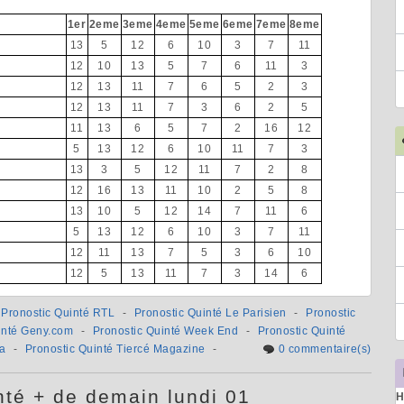
1er
2eme
3eme
4eme
5eme
6eme
7eme
8eme
13
5
12
6
10
3
7
11
12
10
13
5
7
6
11
3
12
13
11
7
6
5
2
3
12
13
11
7
3
6
2
5
11
13
6
5
7
2
16
12
5
13
12
6
10
11
7
3
13
3
5
12
11
7
2
8
12
16
13
11
10
2
5
8
13
10
5
12
14
7
11
6
5
13
12
6
10
3
7
11
12
11
13
7
5
3
6
10
12
5
13
11
7
3
14
6
Pronostic Quinté RTL
-
Pronostic Quinté Le Parisien
-
Pronostic
inté Geny.com
-
Pronostic Quinté Week End
-
Pronostic Quinté
a
-
Pronostic Quinté Tiercé Magazine
-
0 commentaire(s)
nté + de demain lundi 01
H