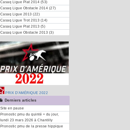
Casaq Ligue Plat 2014 (53)
Casaq Ligue Obstacle 2014 (27)
Casaq Ligue 2013 (22)
Casaq Ligue Trot 2013 (14)
Casaq Ligue Plat 2013 (5)
Casaq Ligue Obstacle 2013 (3)
PRIX D'AMÉRIQUE 2022
Derniers articles
Site en pause
Pronostic pmu du quinté + du jour,
lundi 23 mars 2026 à Chantilly
Pronostic pmu de la presse hippique