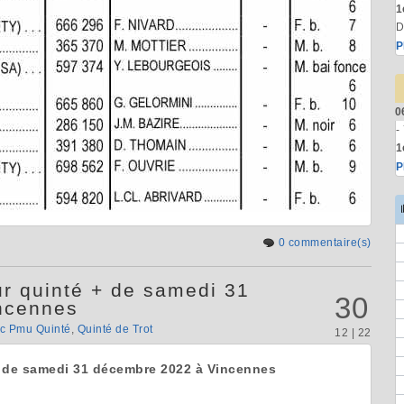
1
D
P
0
-
1
P
0 commentaire(s)
ur quinté + de samedi 31
30
ncennes
ic Pmu Quinté
,
Quinté de Trot
12 | 22
+ de samedi 31 décembre 2022 à Vincennes