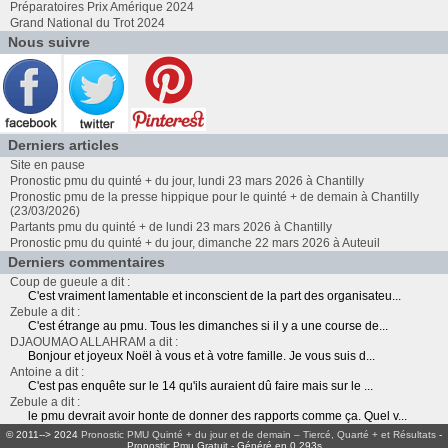
Préparatoires Prix Amérique 2024
Grand National du Trot 2024
Nous suivre
Derniers articles
Site en pause
Pronostic pmu du quinté + du jour, lundi 23 mars 2026 à Chantilly
Pronostic pmu de la presse hippique pour le quinté + de demain à Chantilly
(23/03/2026)
Partants pmu du quinté + de lundi 23 mars 2026 à Chantilly
Pronostic pmu du quinté + du jour, dimanche 22 mars 2026 à Auteuil
Derniers commentaires
Coup de gueule a dit :
C'est vraiment lamentable et inconscient de la part des organisateu...
Zebule a dit :
C'est étrange au pmu. Tous les dimanches si il y a une course de...
DJAOUMAO ALLAHRAM a dit :
Bonjour et joyeux Noël à vous et à votre famille. Je vous suis d...
Antoine a dit :
C'est pas enquête sur le 14 qu'ils auraient dû faire mais sur le ...
Zebule a dit :
le pmu devrait avoir honte de donner des rapports comme ça. Quel v...
© 2011--> 2024
Pronostic PMU Quinté + du jour et de demain – Tiercé, Quarté + et Résultats
-
Pronostic Pmu Gratuit - Généré en 0.293s