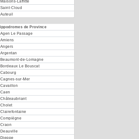
Maisons-Laffitte
Saint-Cloud
Auteuil
ippodromes de Province
Agen Le Passage
Amiens
Angers
Argentan
Beaumont-de-Lomagne
Bordeaux Le Bouscat
Cabourg
Cagnes-sur-Mer
Cavaillon
Caen
Châteaubriant
Cholet
Clairefontaine
Compiègne
Craon
Deauville
Dieppe