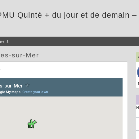
PMU Quinté + du jour et de demain – 
pe 1
es-sur-Mer
r
H