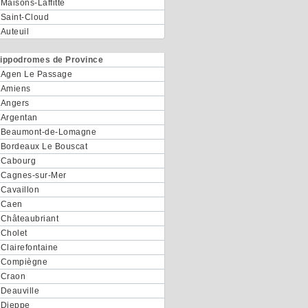
Maisons-Laffitte
Saint-Cloud
Auteuil
ippodromes de Province
Agen Le Passage
Amiens
Angers
Argentan
Beaumont-de-Lomagne
Bordeaux Le Bouscat
Cabourg
Cagnes-sur-Mer
Cavaillon
Caen
Châteaubriant
Cholet
Clairefontaine
Compiègne
Craon
Deauville
Dieppe