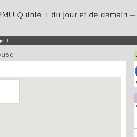
PMU Quinté + du jour et de demain – 
pe 1
ouse
H